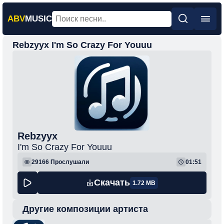
ABV
MUSIC
Rebzyyx I'm So Crazy For Youuu
Главная
Новинки
Популярная
Поп
Рок
Rebzyyx
Шансон
I'm So Crazy For Youuu
Фонк
29166
Прослушали
01:51
Скачать
1.72 MB
Другие композиции артиста