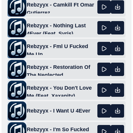
Rebzyyx - Camkill Ft Omar
Gutierrez
Rebzyyx - Nothing Last
4Ever (Feat. Syris)
Rebzyyx - Fml U Fucked
Me Up
Rebzyyx - Restoration Of
The Neglected
Rebzyyx - You Don't Love
Me (Feat. Xaxanity)
Rebzyyx - I Want U 4Ever
Rebzyyx - I'm So Fucked