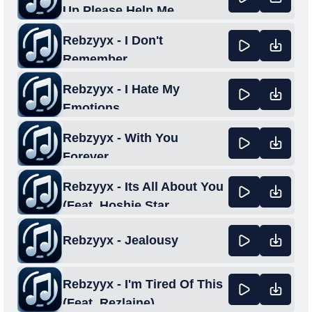
Up Please Help Me
Rebzyyx - I Don't
Remember
Rebzyyx - I Hate My
Emotions
Rebzyyx - With You
Forever
Rebzyyx - Its All About You
(Feat. Hoshie Star,
Roninkys & Neioxo)
Rebzyyx - Jealousy
Rebzyyx - I'm Tired Of This
(Feat. Rezlaine)