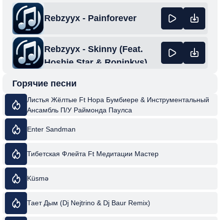
Rebzyyx - Painforever
Rebzyyx - Skinny (Feat.
Hoshie Star & Roninkys)
Горячие песни
Листья Жёлтые Ft Нора Бумбиере & Инструментальный
Ансамбль П/У Раймонда Паулса
Enter Sandman
Тибетская Флейта Ft Медитации Мастер
Küsmə
Тает Дым (Dj Nejtrino & Dj Baur Remix)