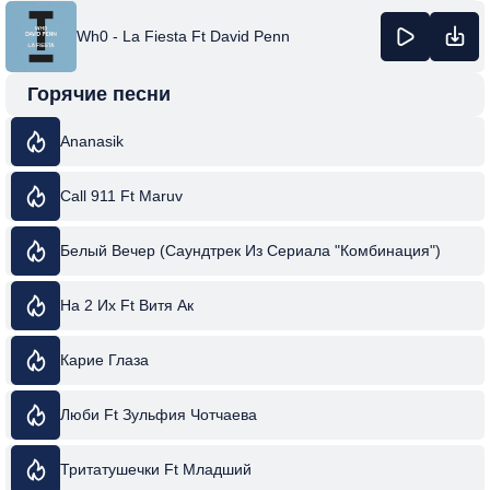
Wh0 - La Fiesta Ft David Penn
Горячие песни
Ananasik
Call 911 Ft Maruv
Белый Вечер (Саундтрек Из Сериала "Комбинация")
На 2 Их Ft Витя Ак
Карие Глаза
Люби Ft Зульфия Чотчаева
Тритатушечки Ft Младший