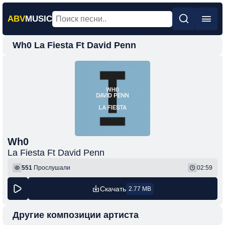
ABV
MUSIC
Wh0 La Fiesta Ft David Penn
Главная
Новинки
Популярная
Поп
Рок
Шансон
Wh0
La Fiesta Ft David Penn
Фонк
551
Прослушали
02:59
Скачать
2.77 MB
Другие композиции артиста