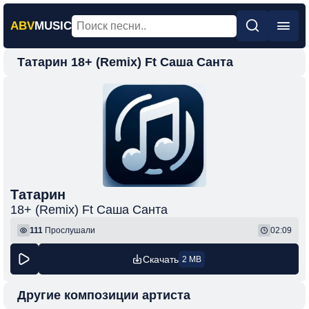
ABV
MUSIC
Татарин 18+ (Remix) Ft Саша Санта
Главная
Новинки
Популярная
Поп
Рок
Шансон
Татарин
18+ (Remix) Ft Саша Санта
Фонк
111
Прослушали
02:09
Скачать
2 MB
Другие композиции артиста