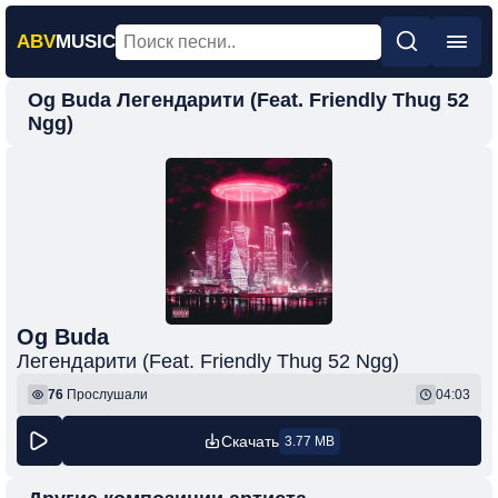
ABV
MUSIC
Og Buda Легендарити (Feat. Friendly Thug 52
Главная
Ngg)
Новинки
Популярная
Поп
Рок
Шансон
Og Buda
Фонк
Легендарити (Feat. Friendly Thug 52 Ngg)
76
Прослушали
04:03
Скачать
3.77 MB