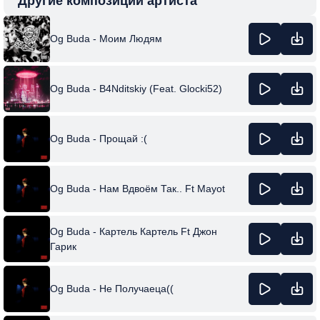
Другие композиции артиста
Og Buda - Моим Людям
Og Buda - B4Nditskiy (Feat. Glocki52)
Og Buda - Прощай :(
Og Buda - Нам Вдвоём Так.. Ft Mayot
Og Buda - Картель Картель Ft Джон
Гарик
Og Buda - Не Получаеца((