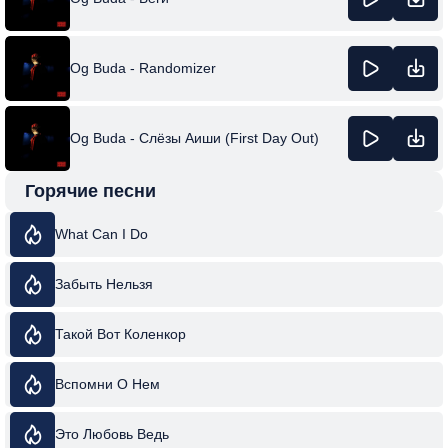
Og Buda - Randomizer
Og Buda - Слёзы Аиши (First Day Out)
Горячие песни
What Can I Do
Зaбыть Нельзя
Такой Вот Коленкор
Вспомни О Нем
Это Любовь Ведь