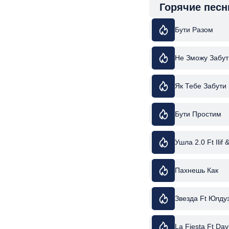
Горячие песн
Бути Разом
Не Зможу Забут
Як Тебе Забути
Бути Простим
Ушла 2.0 Ft Ilif 
Пахнешь Как
Звезда Ft Юлду
La Fiesta Ft Da