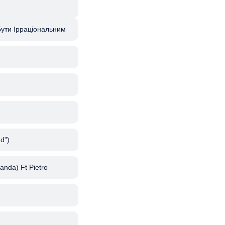
Бути Ірраціональним
d")
anda) Ft Pietro