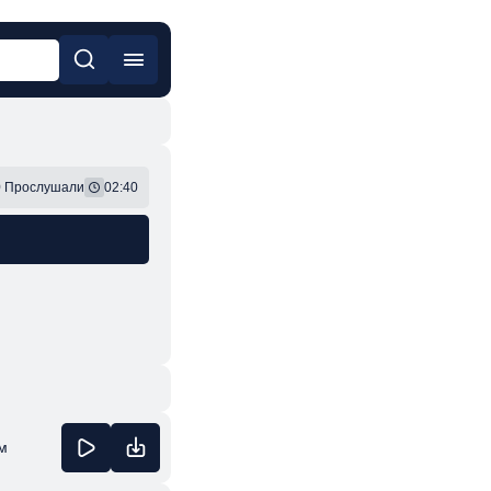
он
Фонк
9
Прослушали
02:40
м