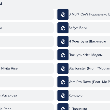
и
В Моїй Сім'ї Нормально 
и
Забуті Боги
Я Хочу Бути Щасливою
Пахнуть Квіти Медом
& Nikita Rise
Starburster (From "Moblan
Vem Pra Rave (Feat. Mc P
з Усманова
Холодно
vid Penn
2 Процента