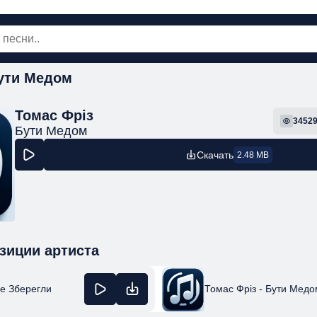
ути Медом
овинки
Популярная
Поп
Рок
Шанс
Томас Фріз
3452
Бути Медом
Скачать
2.48 MB
зиции артиста
Не Зберегли
Томас Фріз - Бути Медо