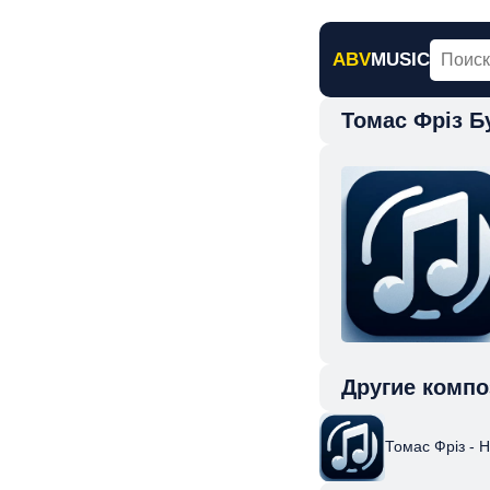
ABV
MUSIC
Томас Фріз Б
Главная
Н
Другие компо
Томас Фріз - 