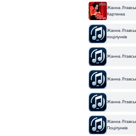
Жанна Лтавськ
Картинка
Жанна Лтавськ
поцілунків
Жанна Лтавськ
Жанна Лтавськ
Жанна Лтавськ
Жанна Лтавськ
Поцілунків