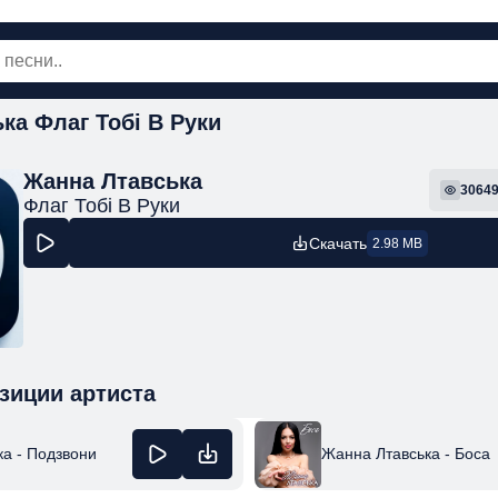
ка Флаг Тобі В Руки
овинки
Популярная
Поп
Рок
Шанс
Жанна Лтавська
3064
Флаг Тобі В Руки
Скачать
2.98 MB
зиции артиста
а - Подзвони
Жанна Лтавська - Боса