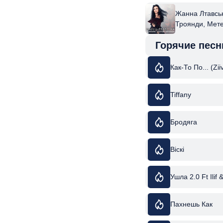
Жанна Лтавськ
Троянди, Мет
Горячие песн
Как-То По... (Zi
Tiffany
Бродяга
Віскі
Ушла 2.0 Ft Ilif 
Пахнешь Как