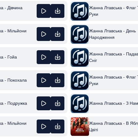
Жанна Лтавська - Флаг 
а - Дівчина
Руки
а - Мільйони
Жанна Лтавська - День
Народження
Жанна Лтавська - Падав
а - Гойа
Сніг
Жанна Лтавська - Флаг 
а - Покохала
Руки
а - Подружка
Жанна Лтавська - З Нам
а - Мільйони
Жанна Лтавська - В Ябл
Цвіті