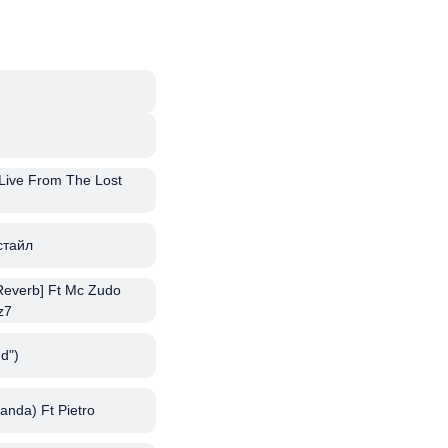
(Live From The Lost
стайл
 Reverb] Ft Mc Zudo
z7
d")
anda) Ft Pietro