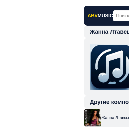
ABV
MUSIC
Жанна Лтавсь
Главная
Н
Другие компо
Жанна Лтавськ