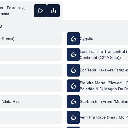
а - Ромашки,
елики
и
iv Remix)
Судьба
Last Train To Trancentral 
Continent (12” A Side))
Бог Тебя Накажет Ft Фри
Ela Vira Mortal [Slowed +
Boladão & Dj Magrin Da D
& Nikita Rise
Starburster (From "Moblan
Vem Pra Rave (Feat. Mc P