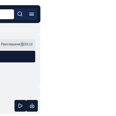
он
Фонк
9
Прослушали
03:12