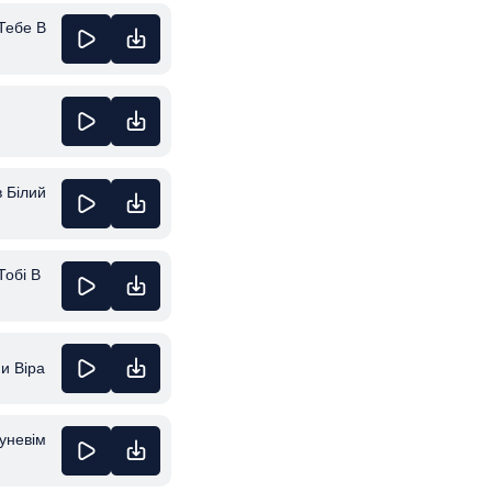
Тебе В
 Білий
Тобі В
и Віра
уневім