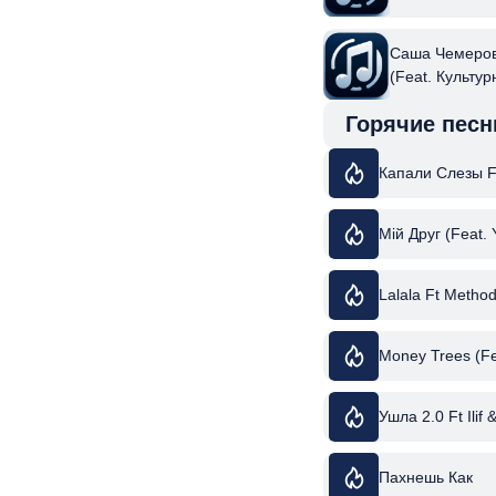
Саша Чемеров 
(Feat. Культур
Міша Крупін &
Горячие песн
Капали Слезы 
Мій Друг (Feat.
Lalala Ft Metho
Money Trees (Fe
Ушла 2.0 Ft Ilif 
Пахнешь Как