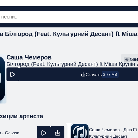
 Білгород (Feat. Культурний Десант) ft Міша
овинки
Популярная
Поп
Рок
Шанс
Саша Чемеров
349
Білгород (Feat. Культурний Десант) ft Міша Крупін
Скачать
2.77 MB
зиции артиста
Саша Чемеров - Дшв Ft
 - Сльози
Культурний Десант