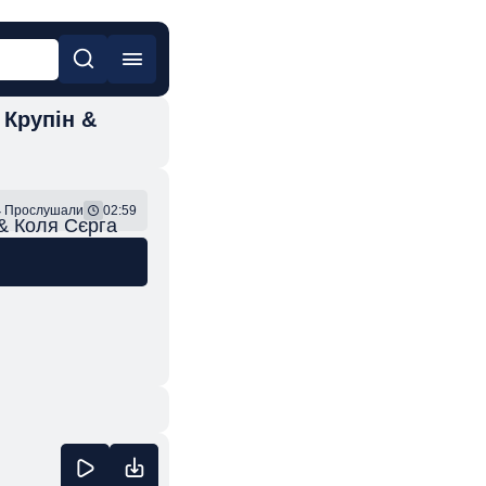
 Крупін &
он
Фонк
4
Прослушали
02:59
 & Коля Сєрга