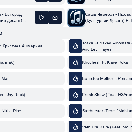
- Білгород
Саша Чемеров - Піхота
ний Десант) ft
(Культурний Десант) Ft
 Коля Сєрга
Сєрга & Yarmak
и
Toska Ft Naked Automata
Ft Кристина Ашмарина
And Levi Hayes
 Yarmak)
Khochesh Ft Klava Koka
d Man
Eu Estou Melhor ft Poman
at. Jay Rock)
Freak Show (Feat. H3Artc
& Nikita Rise
Starburster (From "Moblan
Vem Pra Rave (Feat. Mc P