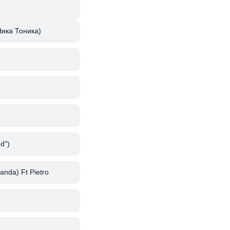
Ника Тоника)
d")
anda) Ft Pietro