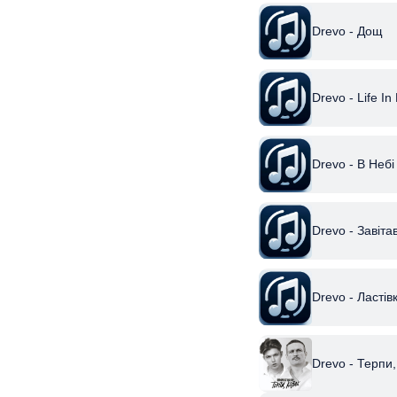
Drevo - Дощ
Drevo - Life In
Drevo - В Небі
Drevo - Завіт
Drevo - Ластів
Drevo - Терпи,