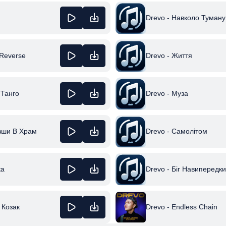
Drevo - Навколо Туману
 Reverse
Drevo - Життя
 Танго
Drevo - Муза
авши В Храм
Drevo - Самолітом
ка
Drevo - Біг Навипередки
 Козак
Drevo - Endless Chain