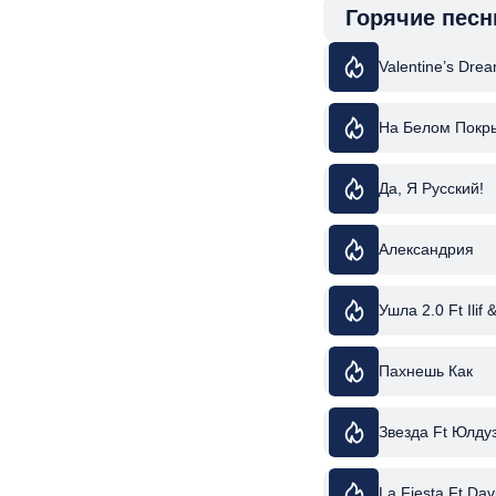
Горячие песн
Valentine’s Drea
На Белом Покры
Да, Я Русский!
Александрия
Ушла 2.0 Ft Ilif 
Пахнешь Как
Звезда Ft Юлду
La Fiesta Ft Da