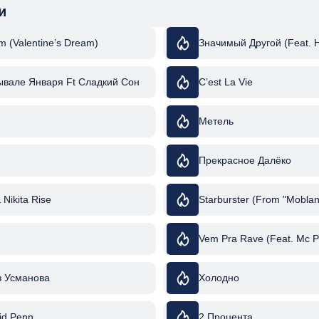
и
m (Valentine’s Dream)
Значимый Другой (Feat. 
вале Января Ft Сладкий Сон
C’est La Vie
Метель
Прекрасное Далёко
& Nikita Rise
Starburster (From "Moblan
Vem Pra Rave (Feat. Mc P
з Усманова
Холодно
vid Penn
2 Процента