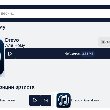
му
овинки
Популярная
Поп
Рок
Шанс
Drevo
74
Але Чому
Скачать
3.63 MB
зиции артиста
 Розпусне
Drevo - Але Чому