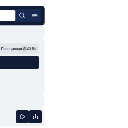
он
Фонк
2
Прослушали
03:54