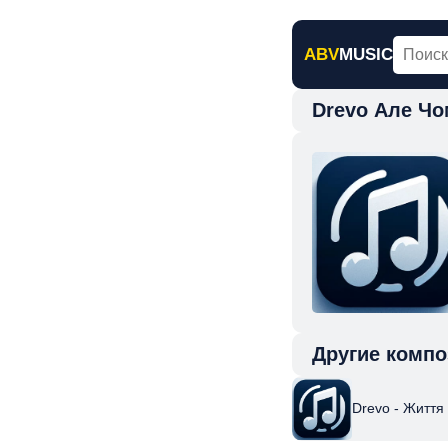
ABV
MUSIC
Drevo Але Чо
Главная
Н
Другие компо
Drevo - Життя