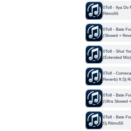
0To8 - Ilya Do
Ritmo55
0To8 - Bate Fo
(Slowed + Reve
Ritmo55
0To8 - Shut Yo
(Extended Mix)
0To8 - Comecar
Reverb) ft Dj 
0To8 - Bate Fo
(Ultra Slowed +
Ritmo55
0To8 - Bate Fo
Dj Ritmo55