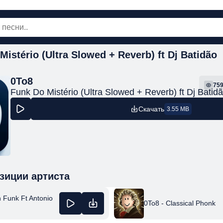
istério (Ultra Slowed + Reverb) ft Dj Batidão
овинки
Популярная
Поп
Рок
Шанс
0To8
75
Funk Do Mistério (Ultra Slowed + Reverb) ft Dj Batid
Скачать
3.55 MB
зиции артиста
n Funk Ft Antonio
0To8 - Classical Phonk