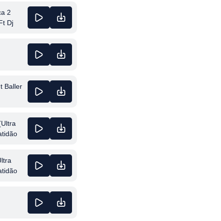
ça 2
Ft Dj
t Baller
(Ultra
atidão
ltra
atidão