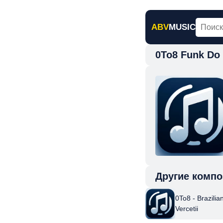
ABV
MUSIC
0To8 Funk Do M
Главная
Н
Другие компо
0To8 - Brazilia
Vercetii