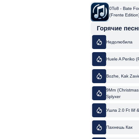
0To8 - Bate Fo
(Frente Edition
Горячие песн
Недолюбила
Huele A Periko (
Bozhe, Kak Zavi
9Mm (Christmas 
Splyxer
Ушла 2.0 Ft Ilif 
Пахнешь Как