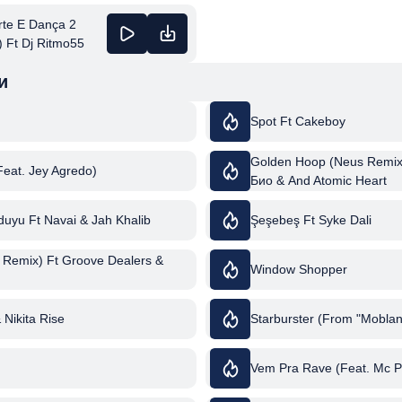
rte E Dança 2
) Ft Dj Ritmo55
и
Spot Ft Cakeboy
Golden Hoop (Neus Remix
Feat. Jey Agredo)
Био & And Atomic Heart
duyu Ft Navai & Jah Khalib
Şeşebeş Ft Syke Dali
Remix) Ft Groove Dealers &
Window Shopper
& Nikita Rise
Starburster (From "Moblan
Vem Pra Rave (Feat. Mc P