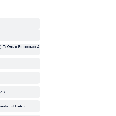
) Ft Ольга Восконьян &
d")
anda) Ft Pietro