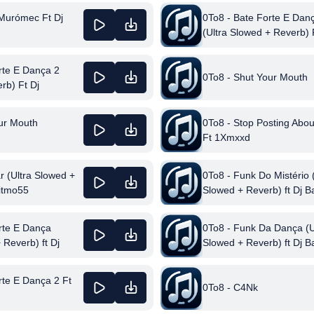
 Murómec Ft Dj
0To8 - Bate Forte E Dan
(Ultra Slowed + Reverb) 
Ritmo55
rte E Dança 2
0To8 - Shut Your Mouth
rb) Ft Dj
ur Mouth
0To8 - Stop Posting Abou
Ft 1Xmxxd
 (Ultra Slowed +
0To8 - Funk Do Mistério 
Ritmo55
Slowed + Reverb) ft Dj B
rte E Dança
0To8 - Funk Da Dança (U
 Reverb) ft Dj
Slowed + Reverb) ft Dj B
rte E Dança 2 Ft
0To8 - C4Nk