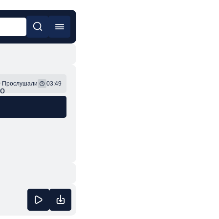
он
Фонк
9
Прослушали
03:49
ão