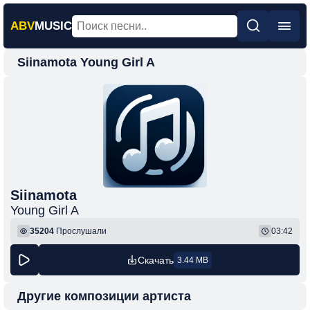
ABV
MUSIC
Siinamota Young Girl A
Главная
Новинки
Популярная
Поп
Рок
Шансон
Siinamota
Young Girl A
Фонк
35204
Прослушали
03:42
Скачать
3.44 MB
Другие композиции артиста