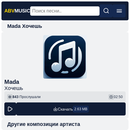
ABV
MUSIC
Mada Хочешь
Главная
Новинки
Популярная
Поп
Рок
Шансон
Mada
Хочешь
Фонк
843
Прослушали
02:50
Скачать
2.63 MB
Другие композиции артиста