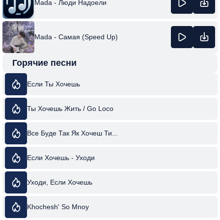
Mada - Люди Надоели
Mada - Самая (Speed Up)
Горячие песни
Если Ты Хочешь
Ты Хочешь Жить / Go Loco
Все Буде Так Як Хочеш Ти...
Если Хочешь - Уходи
Уходи, Если Хочешь
Khochesh' So Mnoy