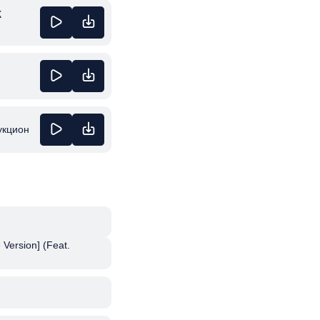
К
укцион
 Version] (Feat.