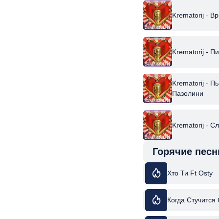
Krematorij - 
Krematorij - П
Krematorij - П
Пазолини
Krematorij - С
Горячие песн
Хто Ти Ft Osty
Когда Стучится