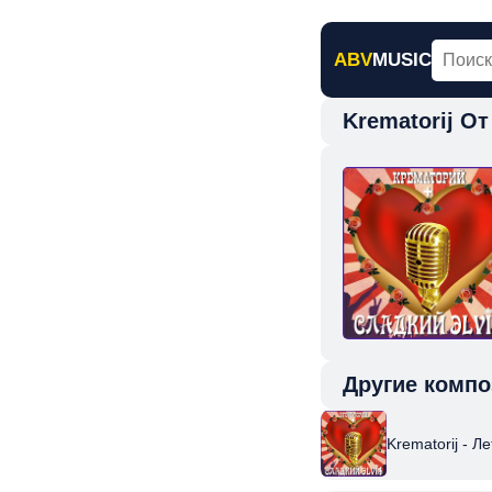
ABV
MUSIC
Krematorij О
Главная
Н
Другие компо
Krematorij - Л