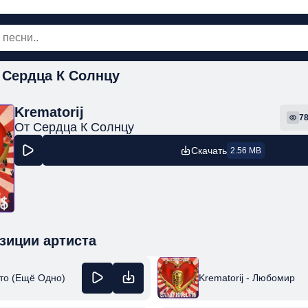
т Сердца К Солнцу
овинки
Популярная
Поп
Рок
Шанс
Krematorij
7
От Сердца К Солнцу
Скачать
2.56 MB
зиции артиста
ето (Ещё Одно)
Krematorij - Любомир