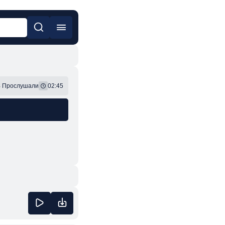
он
Фонк
8
Прослушали
02:45