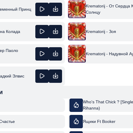
Krematorij - От Сердца 
Временный Принц
Солнцу
ина Колада
Krematorij - Зоя
ьер Паоло
Krematorij - Надувной А
ладкий Элвис
и
Who's That Chick ? [Single
Rihanna)
 Счастье
Ящики Ft Booker