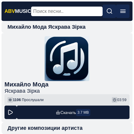
ABV
MUSIC
Михайло Мода Яскрава Зірка
Главная
Новинки
Популярная
Поп
Рок
Шансон
Михайло Мода
Яскрава Зірка
Фонк
1106
Прослушали
03:59
Скачать
3.7 MB
Другие композиции артиста