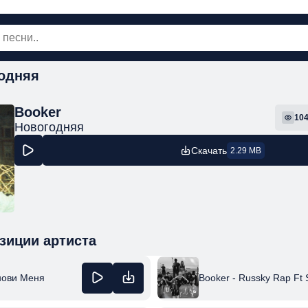
годняя
овинки
Популярная
Поп
Рок
Шанс
Booker
10
Новогодняя
Скачать
2.29 MB
зиции артиста
нови Меня
Booker - Russky Rap Ft 