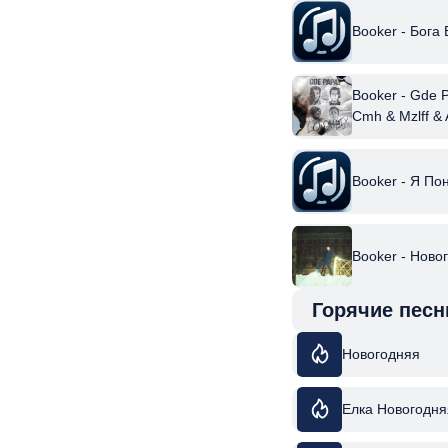
Booker - Бога
Booker - Gde 
Cmh & Mzlff &
Booker - Я П
Booker - Ново
Горячие песн
Новогодняя
Елка Новогодня