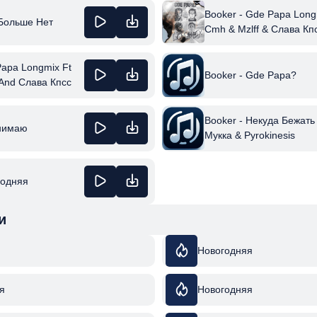
Booker - Gde Papa Long
 Больше Нет
Cmh & Mzlff & Слава Кп
Papa Longmix Ft
Booker - Gde Papa?
 And Слава Кпсс
Booker - Некуда Бежать
онимаю
Мукка & Pyrokinesis
годняя
и
Новогодняя
я
Новогодняя