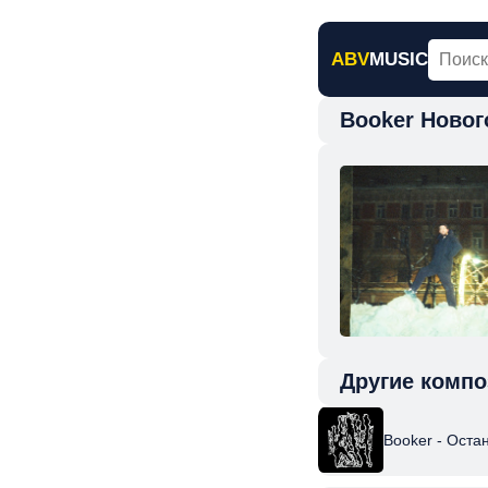
ABV
MUSIC
Booker Ново
Главная
Н
Другие компо
Booker - Оста