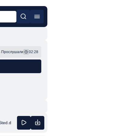
он
Фонк
4
Прослушали
02:28
Sted.d