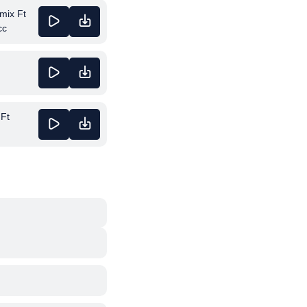
mix Ft
сс
 Ft