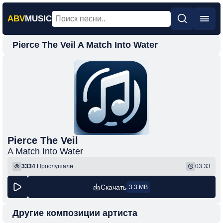
ABV
MUSIC
Pierce The Veil A Match Into Water
Главная
Новинки
Популярная
Поп
Рок
Шансон
Pierce The Veil
A Match Into Water
Фонк
3334
Прослушали
03:33
Скачать
3.3 MB
Другие композиции артиста