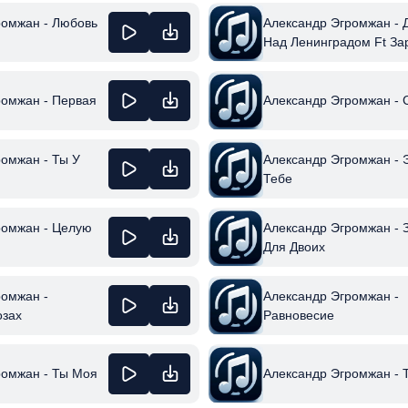
ромжан - Любовь
Александр Эгромжан - 
Над Ленинградом Ft За
ромжан - Первая
Александр Эгромжан -
омжан - Ты У
Александр Эгромжан - 
Тебе
ромжан - Целую
Александр Эгромжан - 
Для Двоих
Александр Эгромжан -
ромжан -
Равновесие
озах
ромжан - Ты Моя
Александр Эгромжан - 