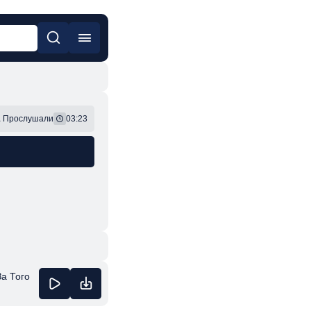
он
Фонк
1
Прослушали
03:23
а Того