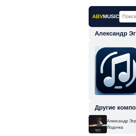
ABV
MUSIC
Александр Э
Главная
Н
Другие компо
Александр Эг
Лодочка