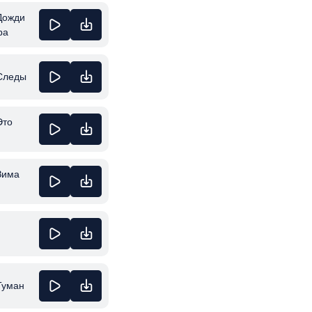
Дожди
ра
 Следы
Это
Зима
Туман