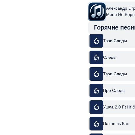
Александр Эг
Меня Не Верн
Горячие песн
Твои Следы
Следы
Твои Следы
Про Следы
Ушла 2.0 Ft Ilif 
Пахнешь Как