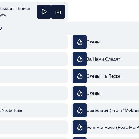
ромжан - Бойся
уть
и
Следы
За Нами Следят
Следы На Песке
Следы
& Nikita Rise
Starburster (From "Moblan
Vem Pra Rave (Feat. Mc P