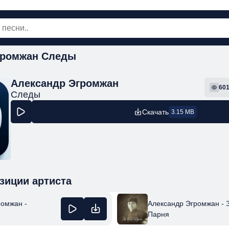
громжан Следы
овинки
Популярная
Поп
Рок
Шанс
Александр Эгромжан
60
Следы
Скачать
3.15 MB
зиции артиста
ромжан -
Александр Эгромжан - З
Парня