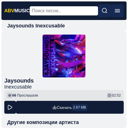
ABV
MUSIC
Jaysounds Inexcusable
Главная
Новинки
Популярная
Поп
Рок
Шансон
Jaysounds
Inexcusable
Фонк
66
Прослушали
02:52
Скачать
2.67 MB
Другие композиции артиста