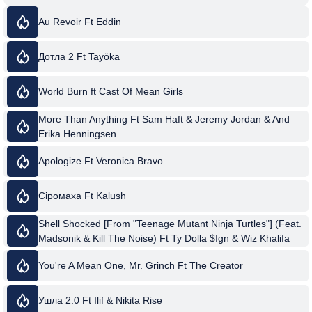
Au Revoir Ft Eddin
Дотла 2 Ft Tayöka
World Burn ft Cast Of Mean Girls
More Than Anything Ft Sam Haft & Jeremy Jordan & And
Erika Henningsen
Apologize Ft Veronica Bravo
Сіромаха Ft Kalush
Shell Shocked [From "Teenage Mutant Ninja Turtles"] (Feat.
Madsonik & Kill The Noise) Ft Ty Dolla $Ign & Wiz Khalifa
You're A Mean One, Mr. Grinch Ft The Creator
Ушла 2.0 Ft Ilif & Nikita Rise