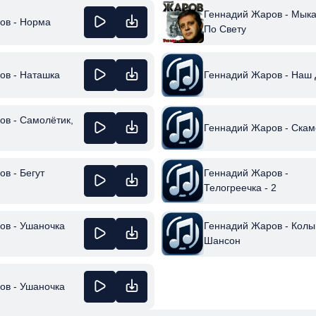
Геннадий Жаров - Мык
ов - Норма
По Свету
ов - Наташка
Геннадий Жаров - Наш 
ов - Самолётик,
Геннадий Жаров - Скам
в - Бегут
Геннадий Жаров -
Телогреечка - 2
ов - Ушаночка
Геннадий Жаров - Кол
Шансон
ов - Ушаночка