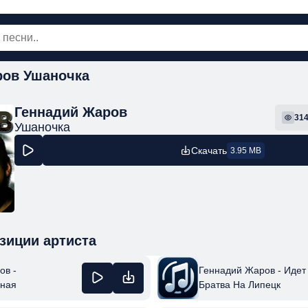
ров Ушаночка
овинки
Популярная
Поп
Рок
Шанс
Геннадий Жаров
31
Ушаночка
Скачать
3.95 MB
зиции артиста
Геннадий Жаров - Идет
ов -
Братва На Липецк
ная