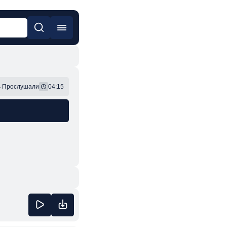
он
Фонк
4
Прослушали
04:15