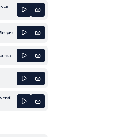
аюсь
Дворик
еечка
ымский