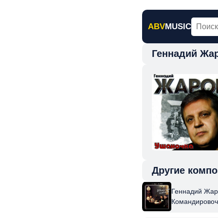
ABV
MUSIC
Геннадий Жа
Главная
Н
Другие компо
Геннадий Жар
Командировоч