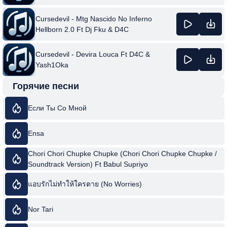
Cursedevil - Mtg Nascido No Inferno
Hellborn 2.0 Ft Dj Fku & D4C
Cursedevil - Devira Louca Ft D4C &
Yash1Oka
Горячие песни
Если Ты Со Мной
Ensa
Chori Chori Chupke Chupke (Chori Chori Chupke Chupke /
Soundtrack Version) Ft Babul Supriyo
แอบรักไม่ทำให้ใครตาย (No Worries)
Nor Tari