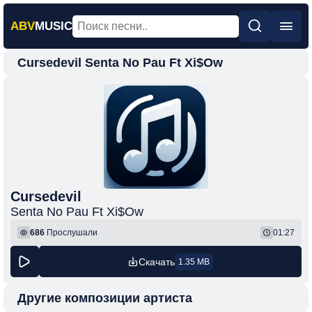
ABV
MUSIC
Cursedevil Senta No Pau Ft Xi$Ow
Главная
Новинки
Популярная
Поп
Рок
Шансон
Cursedevil
Senta No Pau Ft Xi$Ow
Фонк
686
Прослушали
01:27
Скачать
1.35 MB
Другие композиции артиста