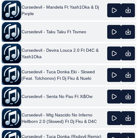
Cursedevil - Mandela Ft Yash1Oka & Dj
Pxrple
Cursedevil - Taku Taku Ft Tsvneo
Cursedevil - Devira Louca 2.0 Ft D4C &
Yash1Oka
Cursedevil - Tuca Donka Eki - Slowed
(Feat. Tolchonov) Ft Dj Fku & Nueki
Cursedevil - Senta No Pau Ft Xi$Ow
Cursedevil - Mtg Nascido No Inferno
Hellborn 2.0 (Slowed) Ft Dj Fku & D4C
Cursedevil - Tuca Donka (Rxdxvil Remix)