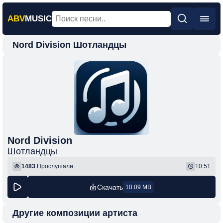
ABV
MUSIC
Nord Division Шотландцы
Главная
Новинки
Популярная
Поп
Рок
Шансон
Nord Division
Шотландцы
Фонк
1483
Прослушали
10:51
Скачать
10.09 MB
Другие композиции артиста