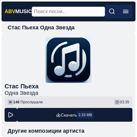
ABV
MUSIC
Стас Пьеха Одна Звезда
Главная
Новинки
Популярная
Поп
Рок
Шансон
Стас Пьеха
Одна Звезда
Фонк
146
Прослушали
03:35
Скачать
3.33 MB
Другие композиции артиста