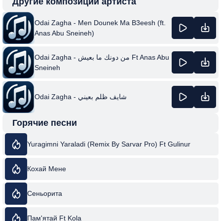
Другие композиции артиста
Odai Zagha - Men Dounek Ma B3eesh (ft.
Anas Abu Sneineh)
Odai Zagha - من دونك ما بعيش Ft Anas Abu
Sneineh
Odai Zagha - شايف ظلم بعيني
Горячие песни
Yuragimni Yaraladi (Remix By Sarvar Pro) Ft Gulinur
Кохай Мене
Сеньорита
Пам'ятай Ft Kola