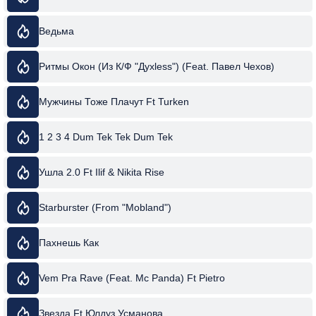
Ведьма
Ритмы Окон (Из К/Ф "Духless") (Feat. Павел Чехов)
Мужчины Тоже Плачут Ft Turken
1 2 3 4 Dum Tek Tek Dum Tek
Ушла 2.0 Ft Ilif & Nikita Rise
Starburster (From "Mobland")
Пахнешь Как
Vem Pra Rave (Feat. Mc Panda) Ft Pietro
Звезда Ft Юлдуз Усманова