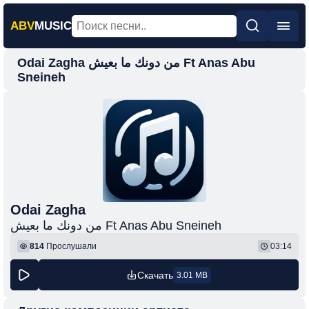
ABV
MUSIC
Odai Zagha من دونك ما بعيش Ft Anas Abu
Главная
Sneineh
Новинки
Популярная
Поп
Рок
Шансон
Odai Zagha
Фонк
من دونك ما بعيش Ft Anas Abu Sneineh
814
Прослушали
03:14
Скачать
3.01 MB