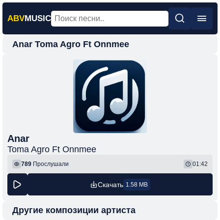
ABV
MUSIC
Anar Toma Agro Ft Onnmee
Главная
Новинки
Популярная
Поп
Рок
Шансон
Anar
Toma Agro Ft Onnmee
Фонк
789
Прослушали
01:42
Скачать
1.58 MB
Другие композиции артиста