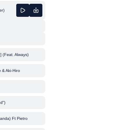
er)
 (Feat. Always)
 & Aki-Hiro
d")
anda) Ft Pietro