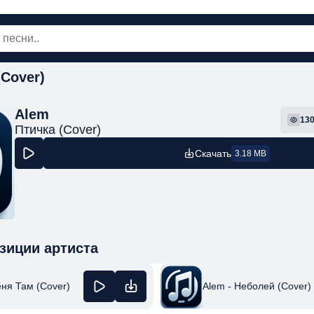
(Cover)
овинки
Популярная
Поп
Рок
Шанс
Alem
13
Птичка (Cover)
Скачать
3.18 MB
зиции артиста
Alem - Неболей (Cover)
ня Там (Cover)