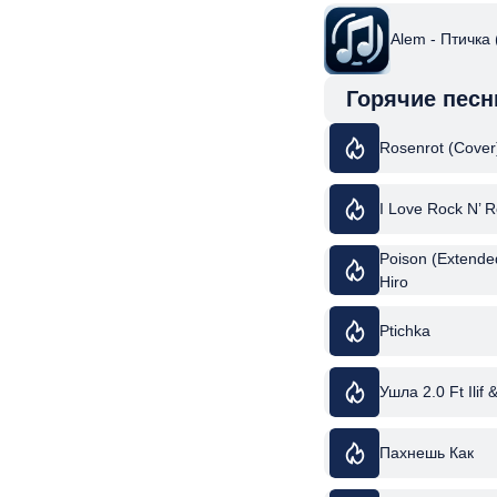
Alem - Птичка 
Горячие песн
Rosenrot (Cover
I Love Rock N’ R
Poison (Extende
Hiro
Ptichka
Ушла 2.0 Ft Ilif 
Пахнешь Как