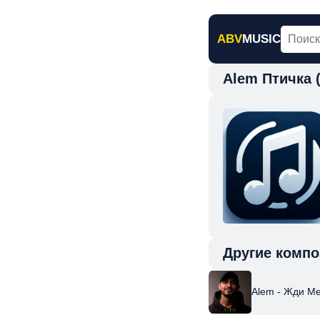
ABV
MUSIC
Alem Птичка 
Главная
Н
Другие компо
Alem - Жди Ме