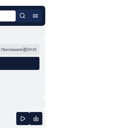
он
Фонк
0
Прослушали
03:25