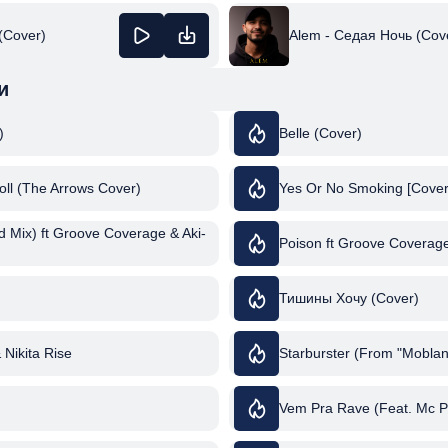
(Cover)
Alem - Седая Ночь (Cov
и
)
Belle (Cover)
oll (The Arrows Cover)
Yes Or No Smoking [Cover]
d Mix) ft Groove Coverage & Aki-
Poison ft Groove Coverage
Тишины Хочу (Cover)
& Nikita Rise
Starburster (From "Moblan
Vem Pra Rave (Feat. Mc P