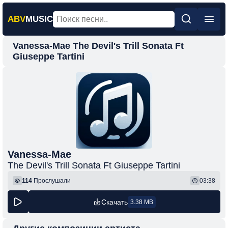
ABV
MUSIC
Vanessa-Mae The Devil's Trill Sonata Ft
Главная
Giuseppe Tartini
Новинки
Популярная
Поп
Рок
Шансон
Vanessa-Mae
Фонк
The Devil's Trill Sonata Ft Giuseppe Tartini
114
Прослушали
03:38
Скачать
3.38 MB