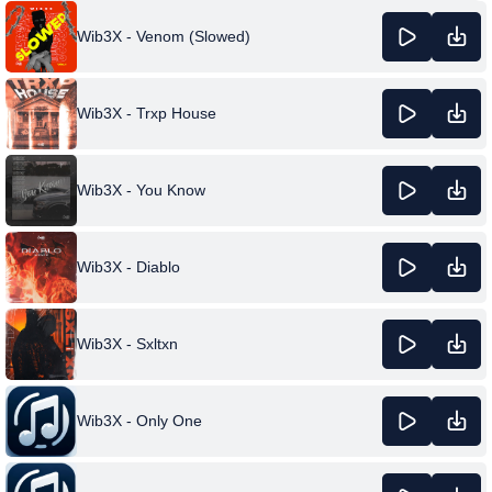
Wib3X - Venom (Slowed)
Wib3X - Trxp House
Wib3X - You Know
Wib3X - Diablo
Wib3X - Sxltxn
Wib3X - Only One