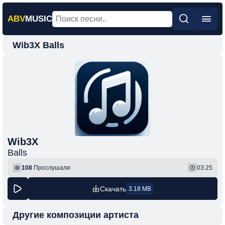
ABV
MUSIC
Wib3X Balls
Главная
Новинки
Популярная
Поп
Рок
Шансон
Wib3X
Balls
Фонк
108
Прослушали
03:25
Скачать
3.18 MB
Другие композиции артиста