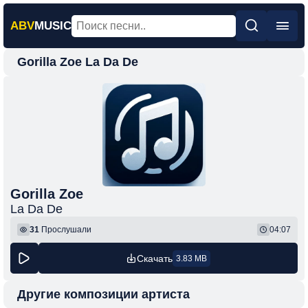
ABV
MUSIC
Gorilla Zoe La Da De
Главная
Новинки
Популярная
Поп
Рок
Шансон
Gorilla Zoe
La Da De
Фонк
31
Прослушали
04:07
Скачать
3.83 MB
Другие композиции артиста