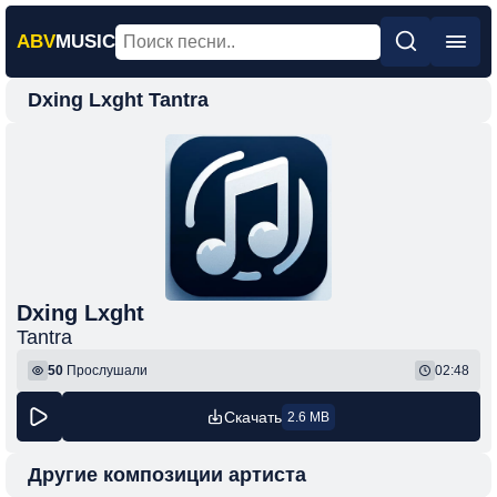
ABV
MUSIC
Dxing Lxght Tantra
Главная
Новинки
Популярная
Поп
Рок
Шансон
Dxing Lxght
Tantra
Фонк
50
Прослушали
02:48
Скачать
2.6 MB
Другие композиции артиста