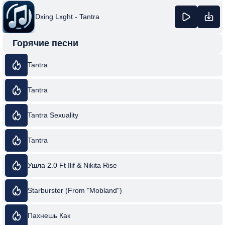
Dxing Lxght - Tantra
Горячие песни
Tantra
Tantra
Tantra Sexuality
Tantra
Ушла 2.0 Ft Ilif & Nikita Rise
Starburster (From "Mobland")
Пахнешь Как