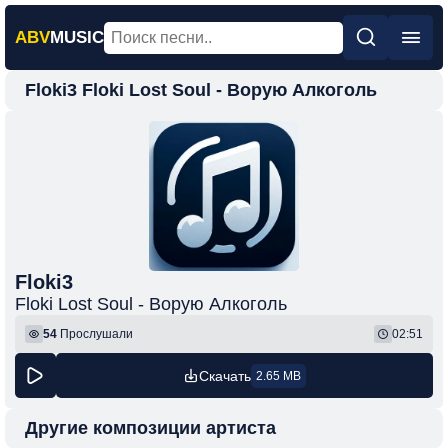
ABV
MUSIC
Floki3 Floki Lost Soul - Ворую Алкоголь
Главная
Новинки
Популярная
Поп
Рок
Шансон
Floki3
Floki Lost Soul - Ворую Алкоголь
Фонк
54
Прослушали
02:51
Скачать
2.65 MB
Другие композиции артиста