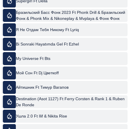
Supergirl Ft Della
Бразильский Басс Фонк 2023 Ft Phonk Drill & Бразильский
Фонк & Phonk Mix & Nikoneplay & Mvplaya & Фонк Фонк
Фонк! & And Xlist
Я Не Отдам Тебя Никому Ft Lyriq
Bi Sonraki Hayatımda Gel Ft Ezhel
My Universe Ft Bts
Мой Сон Ft Dj Цветкоff
Айтишник Ft Тимур Вагапов
Destination (Asot 1127) Ft Ferry Corsten & Rank 1 & Ruben
De Ronde
Ушла 2.0 Ft Ilif & Nikita Rise