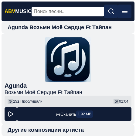
ABV
MUSIC
Agunda Возьми Моё Сердце Ft Тайпан
Главная
Новинки
Популярная
Поп
Рок
Шансон
Agunda
Возьми Моё Сердце Ft Тайпан
Фонк
152
Прослушали
02:04
Скачать
1.92 MB
Другие композиции артиста