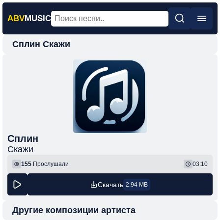
ABV
MUSIC
Сплин Скажи
Главная
Новинки
Популярная
Поп
Рок
Шансон
Сплин
Скажи
Фонк
155
Прослушали
03:10
Скачать
2.94 MB
Другие композиции артиста