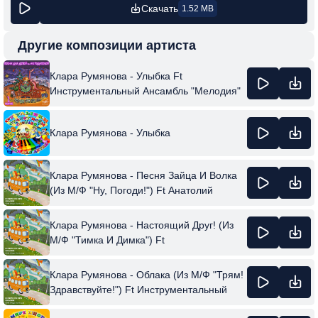
Скачать
1.52 MB
Другие композиции артиста
Клара Румянова - Улыбка Ft
Инструментальный Ансамбль "Мелодия"
Клара Румянова - Улыбка
Клара Румянова - Песня Зайца И Волка
(Из М/Ф "Ну, Погоди!") Ft Анатолий
Папанов & Инструментальный Ансамбль
"Мелодия"
Клара Румянова - Настоящий Друг! (Из
М/Ф "Тимка И Димка") Ft
Инструментальный Ансамбль "Мелодия"
Клара Румянова - Облака (Из М/Ф "Трям!
Здравствуйте!") Ft Инструментальный
Ансамбль "Мелодия"