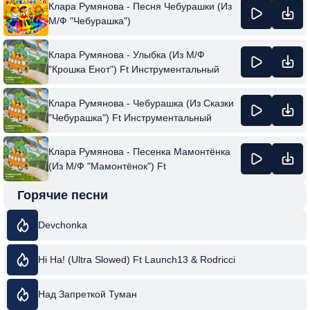
Клара Румянова - Песня Чебурашки (Из
М/Ф "Чебурашка")
Клара Румянова - Улыбка (Из М/Ф
"Крошка Енот") Ft Инструментальный
Ансамбль "Мелодия"
Клара Румянова - Чебурашка (Из Сказки
"Чебурашка") Ft Инструментальный
Ансамбль "Мелодия"
Клара Румянова - Песенка Мамонтёнка
(Из М/Ф "Мамонтёнок") Ft
Инструментальный Ансамбль "Мелодия"
Горячие песни
Devchonka
Hi Ha! (Ultra Slowed) Ft Launch13 & Rodricci
Над Запреткой Туман