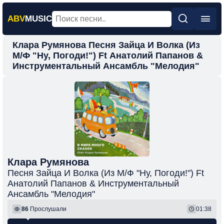
ABV
MUSIC
Клара Румянова Песня Зайца И Волка (Из
Главная
М/Ф "Ну, Погоди!") Ft Анатолий Папанов &
Инструментальный Ансамбль "Мелодия"
Новинки
Популярная
Поп
Рок
Шансон
Фонк
Клара Румянова
Песня Зайца И Волка (Из М/Ф "Ну, Погоди!") Ft
Анатолий Папанов & Инструментальный
Ансамбль "Мелодия"
86
Прослушали
01:38