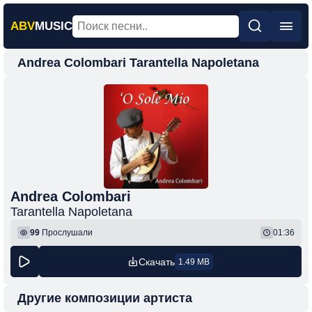
ABV
MUSIC
Andrea Colombari Tarantella Napoletana
Главная
Новинки
Популярная
Поп
Рок
Шансон
Andrea Colombari
Tarantella Napoletana
Фонк
99
Прослушали
01:36
Скачать
1.49 MB
Другие композиции артиста