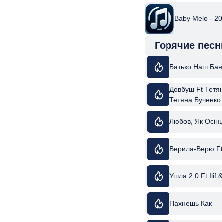
Baby Melo - 2
Горячие песн
Батько Наш Бан
Довбуш Ft Тетя
Тетяна Бученко
Любов, Як Осінь
Верила-Верю F
Ушла 2.0 Ft Ilif 
Пахнешь Как