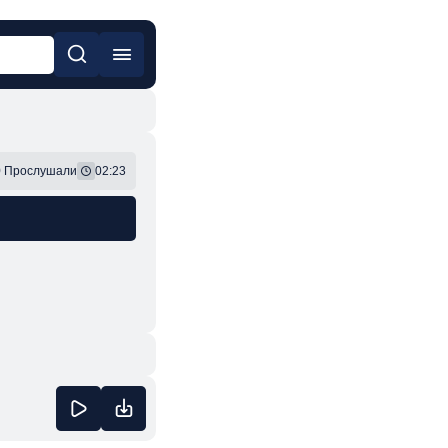
он
Фонк
9
Прослушали
02:23