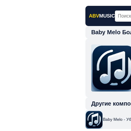
ABV
MUSIC
Baby Melo Бо
Главная
Н
Другие компо
Baby Melo - У