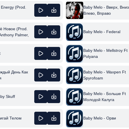
t Energy (Prod.
Baby Melo - Вверх, Вниз
Влево, Вправо
ё Новое (Prod.
Baby Melo - Federal
Anthony Palmer,
Baby Melo - Mellstroy Ft
t
Polyana
аждый День Как
Baby Melo - Waxpen Ft
я
Spyrofoam
Baby Melo - Больше Ft
by Skuff
Молодой Калуга
вигай Телом
Baby Melo - Орви