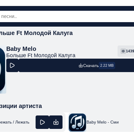
льше Ft Молодой Калуга
овинки
Популярная
Поп
Рок
Шанс
Baby Melo
143
Больше Ft Молодой Калуга
Скачать
2.22 MB
зиции артиста
бежать / Лежать
Baby Melo - Сми