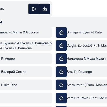
00K
и
дера Ft Manin & Govorun
Shinigami Eyes Ft Kute
на Бученко & Руслана Тулякова &
Dzięki, Że Jesteś Ft Tribbs
 & Руслана Тулякова
 Ft Agape
Наламала ft Муха Мухич
t Валерий Семин
Brazil's Revenge
& Nikita Rise
Starburster (From "Moblan
Vem Pra Rave (Feat. Mc P