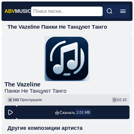
ABV
MUSIC
The Vazeline Панки Не Танцуют Танго
Главная
Новинки
Популярная
Поп
Рок
Шансон
The Vazeline
Панки Не Танцуют Танго
Фонк
102
Прослушали
02:10
Скачать
2.01 MB
Другие композиции артиста