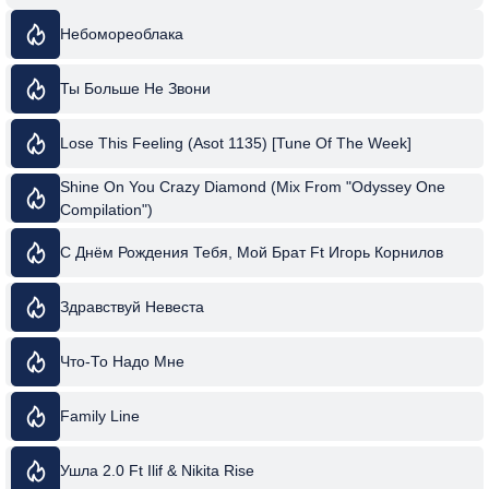
Небомореоблака
Ты Больше Не Звони
Lose This Feeling (Asot 1135) [Tune Of The Week]
Shine On You Crazy Diamond (Mix From "Odyssey One
Compilation")
С Днём Рождения Тебя, Мой Брат Ft Игорь Корнилов
Здравствуй Невеста
Что-То Надо Мне
Family Line
Ушла 2.0 Ft Ilif & Nikita Rise