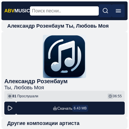
ABV
MUSIC
Александр Розенбаум Ты, Любовь Моя
Главная
Новинки
Популярная
Поп
Рок
Шансон
Александр Розенбаум
Ты, Любовь Моя
Фонк
81
Прослушали
06:55
Скачать
6.43 MB
Другие композиции артиста