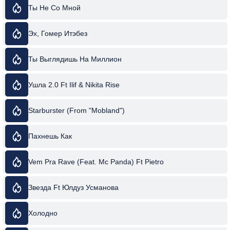
Ты Не Со Мной
Эх, Гомер Итэбез
Ты Выглядишь На Миллион
Ушла 2.0 Ft Ilif & Nikita Rise
Starburster (From "Mobland")
Пахнешь Как
Vem Pra Rave (Feat. Mc Panda) Ft Pietro
Звезда Ft Юлдуз Усманова
Холодно