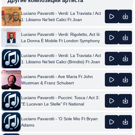
Другие композиции артиста
Luciano Pavarotti - Verdi: La Traviata / Act
1: Libiamo Ne'lieti Calici Ft Joan
Sutherland & The London Opera Chorus &
National Philharmonic Orchestra
Luciano Pavarotti - Verdi: Rigoletto, Act Iii:
La Donna È Mobile Ft London Symphony
Orchestra & Richard Bonynge & Giuseppe
Verdi
Luciano Pavarotti - Verdi: La Traviata / Act
1: Libiamo Ne'lieti Calici (Brindisi) Ft Joan
Sutherland & The London Opera Chorus &
National Philharmonic Orchestra
Luciano Pavarotti - Ave Maria Ft John
Wustman & Franz Schubert
Luciano Pavarotti - Puccini: Tosca / Act 3:
"E Lucevan Le Stelle" Ft National
Philharmonic Orchestra & Nicola Rescigno
& Giacomo Puccini
Luciano Pavarotti - 'O Sole Mio Ft Bryan
Adams