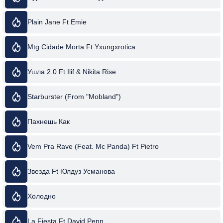
Plain Jane Ft Emie
Mtg Cidade Morta Ft Yxungxrotica
Ушла 2.0 Ft Ilif & Nikita Rise
Starburster (From "Mobland")
Пахнешь Как
Vem Pra Rave (Feat. Mc Panda) Ft Pietro
Звезда Ft Юлдуз Усманова
Холодно
La Fiesta Ft David Penn