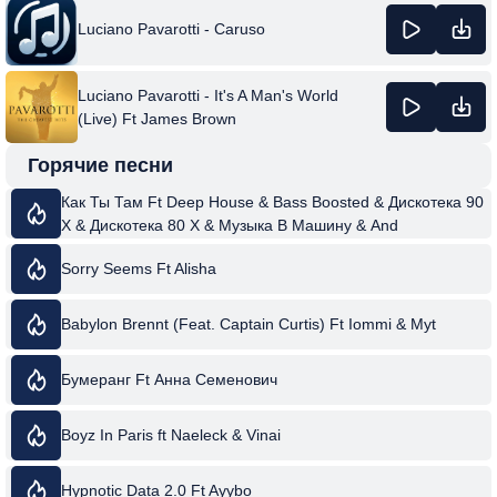
Luciano Pavarotti - Caruso
Luciano Pavarotti - It's A Man's World
(Live) Ft James Brown
Горячие песни
Как Ты Там Ft Deep House & Bass Boosted & Дискотека 90
Х & Дискотека 80 Х & Музыка В Машину & And
Танцевальная Музыка
Sorry Seems Ft Alisha
Babylon Brennt (Feat. Captain Curtis) Ft Iommi & Myt
Бумеранг Ft Анна Семенович
Boyz In Paris ft Naeleck & Vinai
Hypnotic Data 2.0 Ft Ayybo