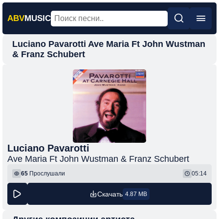
ABV
MUSIC
Luciano Pavarotti Ave Maria Ft John Wustman
Главная
& Franz Schubert
Новинки
Популярная
Поп
Рок
Шансон
Luciano Pavarotti
Фонк
Ave Maria Ft John Wustman & Franz Schubert
65
Прослушали
05:14
Скачать
4.87 MB