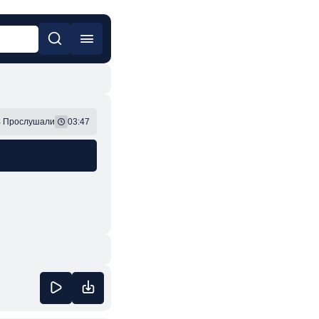
он
Фонк
8
Прослушали
03:47