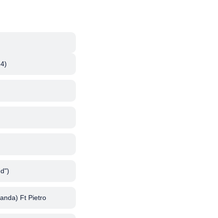
нащ /
тур
4)
d")
anda) Ft Pietro