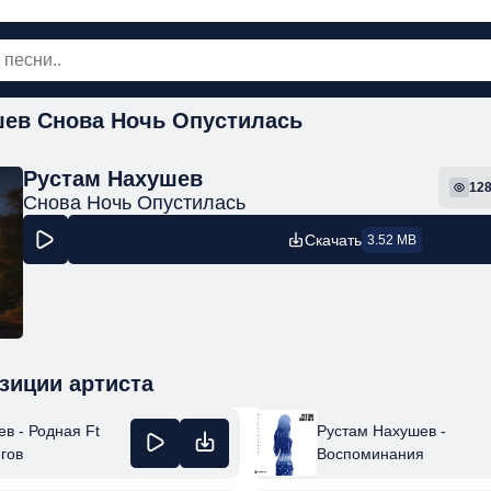
шев Снова Ночь Опустилась
овинки
Популярная
Поп
Рок
Шанс
Рустам Нахушев
12
Снова Ночь Опустилась
Скачать
3.52 MB
зиции артиста
в - Родная Ft
Рустам Нахушев -
гов
Воспоминания