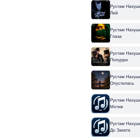
Рустам Нахуш
Лей
Рустам Нахуш
Глаза
Рустам Нахуше
Попурри
Рустам Нахуше
Опустилась
Рустам Нахуше
Мотив
Рустам Нахуше
До Заката