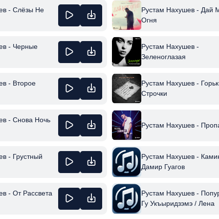
ев - Слёзы Не
Рустам Нахушев - Дай 
Огня
ев - Черные
Рустам Нахушев -
Зеленоглазая
в - Второе
Рустам Нахушев - Горь
Строчки
в - Снова Ночь
Рустам Нахушев - Про
в - Грустный
Рустам Нахушев - Ками
Дамир Гуагов
в - От Рассвета
Рустам Нахушев - Попу
Гу Укъыридзэмэ / Лена
Дахэк1Ей / Дахэ Удз Гъэ