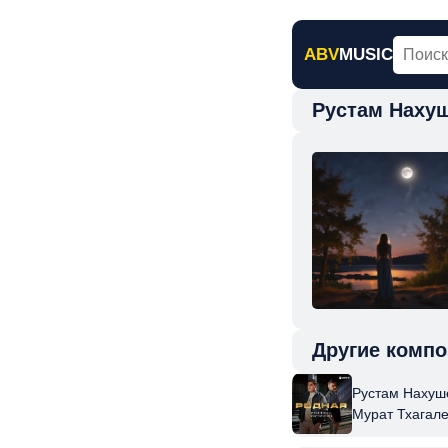
ABV
MUSIC
Рустам Наху
Главная
Н
Другие компо
Рустам Нахуше
Мурат Тхагале