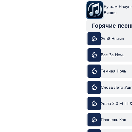
Рустам Нахуш
Вишня
Горячие песн
Этой Ночью
Все За Ночь
Темная Ночь
Снова Лето Уш
Ушла 2.0 Ft Ilif 
Пахнешь Как