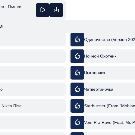
Сэрщ Узер / Сыкъэбгъэ
ев - Пьяная
Уэрэ Сэрэ / Ая Яй Ft Ар
Гонгапш
и
Одиночество (Version 202
Ночной Охотник
Цыганочка
ло
Четвертиночка
& Nikita Rise
Starburster (From "Moblan
Vem Pra Rave (Feat. Mc P