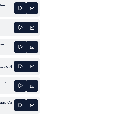
Мне
кие
падаю Я
н Ft
рри: Си
гъа /