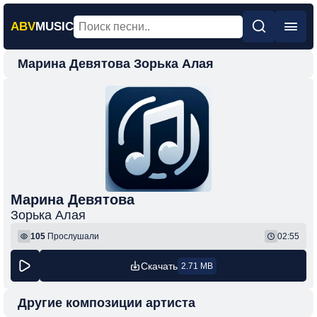
ABV
MUSIC
Марина Девятова Зорька Алая
Главная
Новинки
Популярная
Поп
Рок
Шансон
Марина Девятова
Зорька Алая
Фонк
105
Прослушали
02:55
Скачать
2.71 MB
Другие композиции артиста