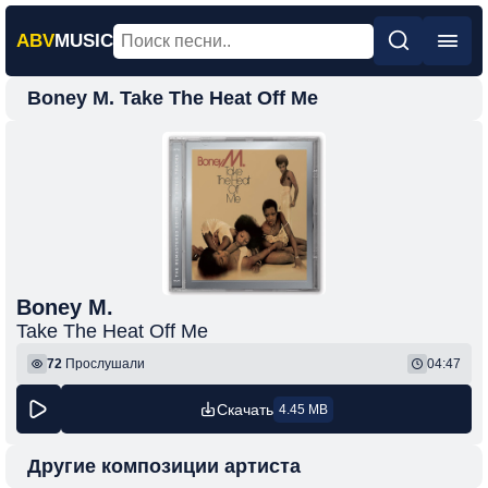
ABV
MUSIC
Boney M. Take The Heat Off Me
Главная
Новинки
Популярная
Поп
Рок
Шансон
Boney M.
Take The Heat Off Me
Фонк
72
Прослушали
04:47
Скачать
4.45 MB
Другие композиции артиста