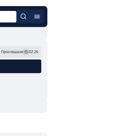
он
Фонк
6
Прослушали
02:26