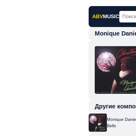
ABV
MUSIC
Monique Danie
Главная
Н
Другие компо
Monique Daniel
Bells