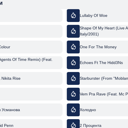
и
Lullaby Of Woe
Shape Of My Heart (Live At 
Italy/2001)
Colour
One For The Money
Agents Of Time Remix) (Feat.
Echoes Ft The Hidd3Ns
& Nikita Rise
Starburster (From "Moblan
Vem Pra Rave (Feat. Mc P
з Усманова
Холодно
vid Penn
2 Процента