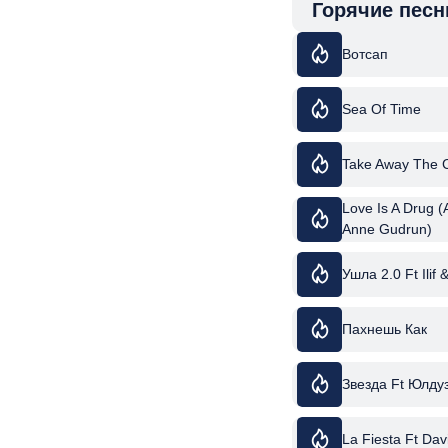
Горячие песн
Вотсап
Sea Of Time
Take Away The 
Love Is A Drug (
Anne Gudrun)
Ушла 2.0 Ft Ilif 
Пахнешь Как
Звезда Ft Юлду
La Fiesta Ft Da