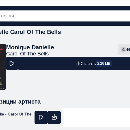
lle Carol Of The Bells
овинки
Популярная
Поп
Рок
Шанс
Monique Danielle
4
Carol Of The Bells
Скачать
2.26 MB
зиции артиста
le - Carol Of The