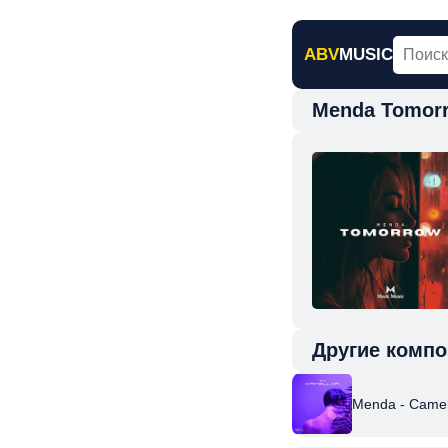
ABV
MUSIC
Menda Tomor
Главная
Н
Другие компо
Menda - Camel