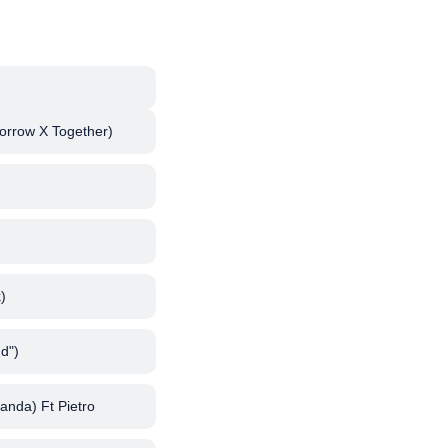
morrow X Together)
)
d")
anda) Ft Pietro