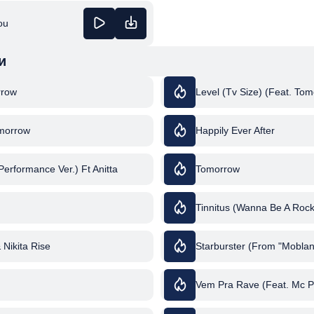
ou
и
rrow
Level (Tv Size) (Feat. To
morrow
Happily Ever After
erformance Ver.) Ft Anitta
Tomorrow
Tinnitus (Wanna Be A Rock
& Nikita Rise
Starburster (From "Moblan
Vem Pra Rave (Feat. Mc P