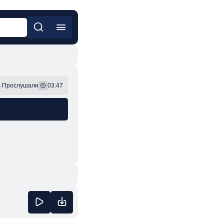
он
Фонк
4
Прослушали
03:47