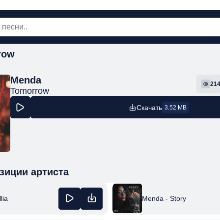
row
овинки
Популярная
Поп
Рок
Шанс
Menda
21
Tomorrow
Скачать
3.52 MB
зиции артиста
lia
Menda - Story