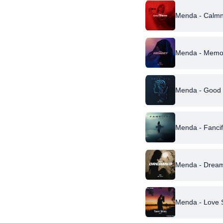
Menda - Calm
Menda - Memo
Menda - Good
Menda - Fancif
Menda - Drea
Menda - Love 