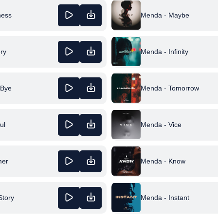
ness
Menda - Maybe
ry
Menda - Infinity
 Bye
Menda - Tomorrow
ul
Menda - Vice
mer
Menda - Know
Story
Menda - Instant