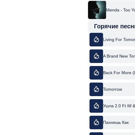
Menda - Too Y
Горячие песн
Living For Tomo
A Brand New To
Back For More (P
Tomorrow
Ушла 2.0 Ft Ilif 
Пахнешь Как