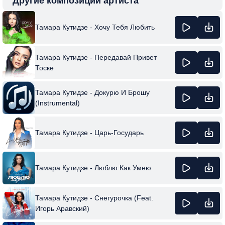
Другие композиции артиста
Тамара Кутидзе - Хочу Тебя Любить
Тамара Кутидзе - Передавай Привет
Тоске
Тамара Кутидзе - Докурю И Брошу
(Instrumental)
Тамара Кутидзе - Царь-Государь
Тамара Кутидзе - Люблю Как Умею
Тамара Кутидзе - Снегурочка (Feat.
Игорь Аравский)