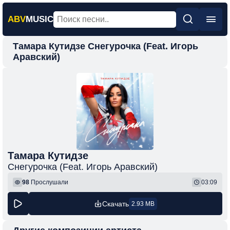
ABV
MUSIC
Тамара Кутидзе Снегурочка (Feat. Игорь
Главная
Аравский)
Новинки
Популярная
Поп
Рок
Шансон
Тамара Кутидзе
Фонк
Снегурочка (Feat. Игорь Аравский)
98
Прослушали
03:09
Скачать
2.93 MB