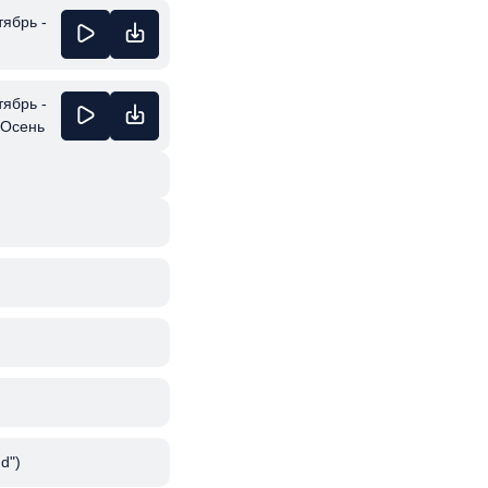
ябрь -
ябрь -
 Осень
d")