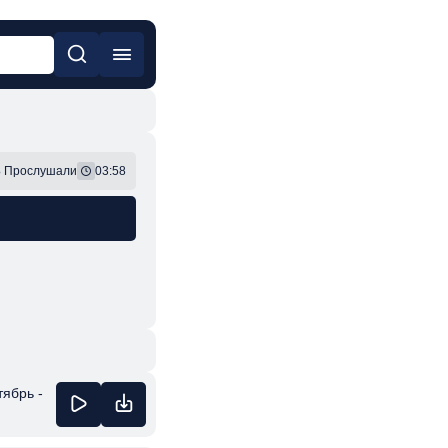
он
Фонк
3
Прослушали
03:58
ябрь -