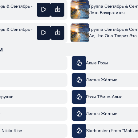
рь & Сентябрь -
Группа Сентябрь & Сент
Лето Возвратится
рь & Сентябрь -
Группа Сентябрь & Сент
Ах, Что Она Творит Эта
и
Алые Розы
Листья Жёлтые
грушки
Розы Тёмно-Алые
т
Листья Желтые
& Nikita Rise
Starburster (From "Moblan