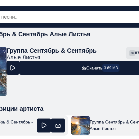
брь & Сентябрь Алые Листья
овинки
Популярная
Поп
Рок
Шанс
Группа Сентябрь & Сентябрь
8
Алые Листья
Скачать
3.69 MB
зиции артиста
рь & Сентябрь -
Группа Сентябрь & Сент
Алые Листья