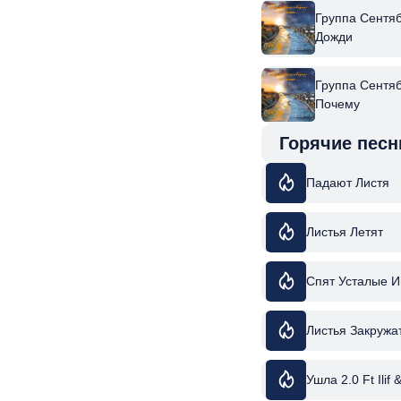
Группа Сентяб
Дожди
Группа Сентяб
Почему
Горячие песн
Падают Листя
Листья Летят
Спят Усталые И
Листья Закружа
Ушла 2.0 Ft Ilif 