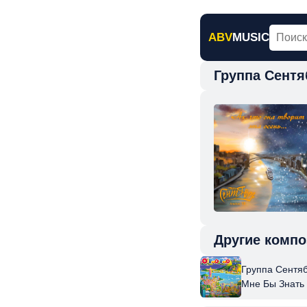
ABV
MUSIC
Группа Сентя
Главная
Н
Другие компо
Группа Сентяб
Мне Бы Знать