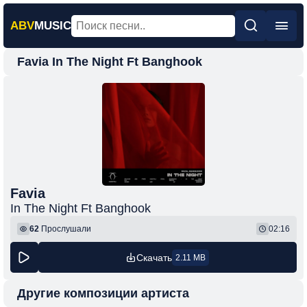
ABV
MUSIC
Favia In The Night Ft Banghook
Главная
Новинки
Популярная
Поп
Рок
Шансон
Favia
In The Night Ft Banghook
Фонк
62
Прослушали
02:16
Скачать
2.11 MB
Другие композиции артиста