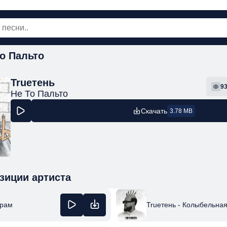
То Пальто
овинки
Популярная
Поп
Рок
Шанс
Trueтень
9
Не То Пальто
Скачать
3.78 MB
зиции артиста
орам
Trueтень - Колыбельна