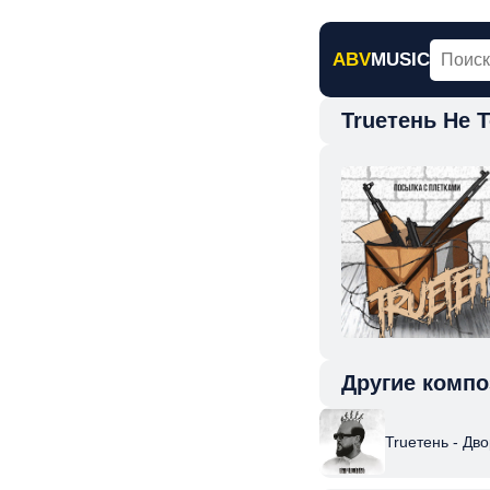
ABV
MUSIC
Trueтень Не 
Главная
Н
Другие компо
Trueтень - Дв