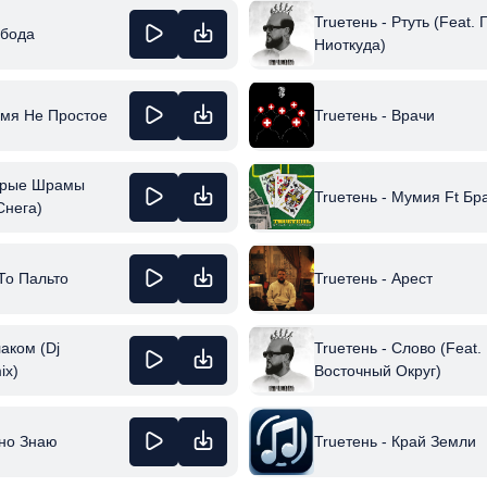
Trueтень - Ртуть (Feat.
обода
Ниоткуда)
емя Не Простое
Trueтень - Врачи
тарые Шрамы
Trueтень - Мумия Ft Бр
Снега)
 То Пальто
Trueтень - Арест
лаком (Dj
Trueтень - Слово (Feat.
ix)
Восточный Округ)
Trueтень - Край Земли
чно Знаю