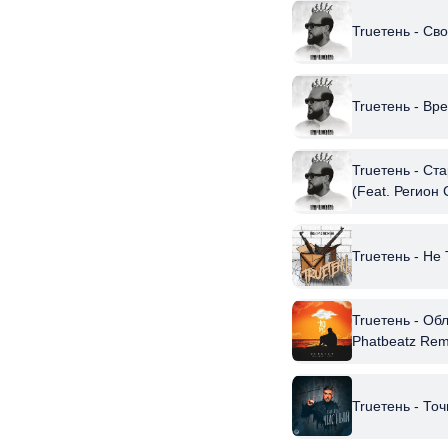
Trueтень - Св
Trueтень - Вр
Trueтень - С
(Feat. Регион 
Trueтень - Не
Trueтень - Об
Phatbeatz Rem
Trueтень - То