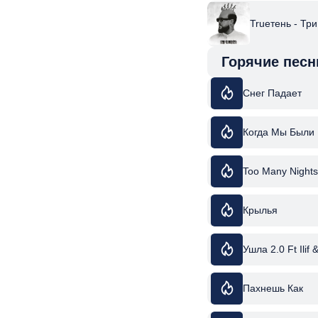
Trueтень - Тр
Горячие песн
Снег Падает
Когда Мы Были
Too Many Nights
Крылья
Ушла 2.0 Ft Ilif 
Пахнешь Как