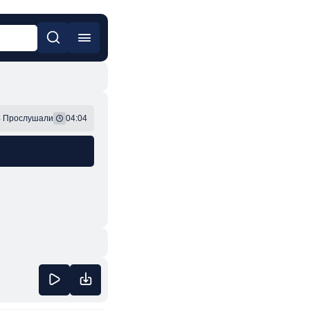
он
Фонк
3
Прослушали
04:04
я