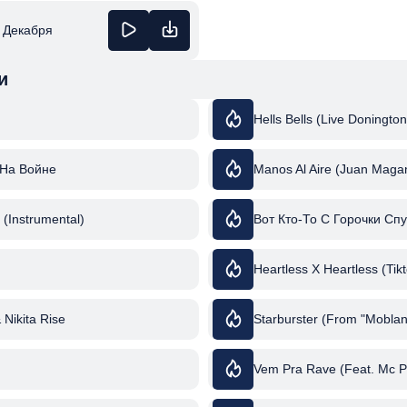
и Декабря
и
Hells Bells (Live Doningto
 На Войне
Manos Al Aire (Juan Maga
 (Instrumental)
Вот Кто-То С Горочки Сп
Heartless X Heartless (Tik
& Nikita Rise
Starburster (From "Moblan
Vem Pra Rave (Feat. Mc P