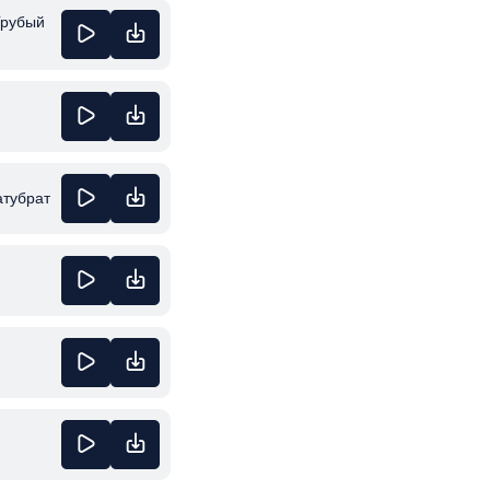
 Грубый
атубрат