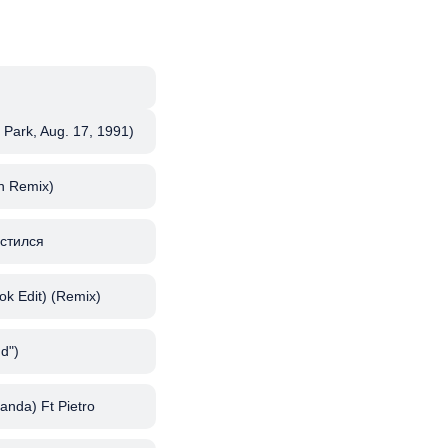
n Park, Aug. 17, 1991)
n Remix)
устился
tok Edit) (Remix)
d")
anda) Ft Pietro