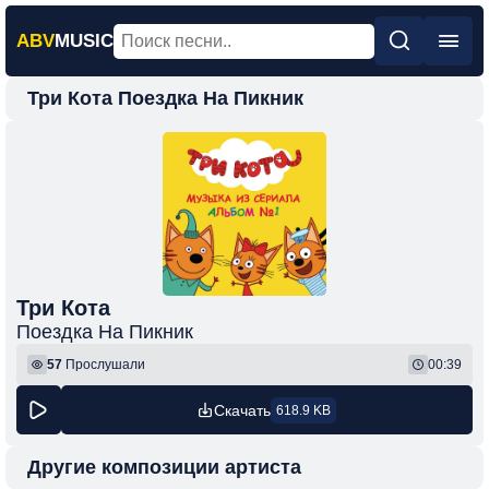
ABV
MUSIC
Три Кота Поездка На Пикник
Главная
Новинки
Популярная
Поп
Рок
Шансон
Три Кота
Поездка На Пикник
Фонк
57
Прослушали
00:39
Скачать
618.9 KB
Другие композиции артиста