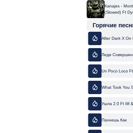
Kanajes - Mon
(Slowed) Ft D
Icedmane
Горячие песн
After Dark X O
Леди Совершен
Un Poco Loco Ft
What Took You S
Ушла 2.0 Ft Ilif 
Пахнешь Как