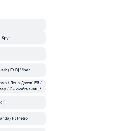
 Круг
erb) Ft Dj Viber
эмэ / Лена Дахэк1Ей /
зер / Сыкъэбгъэнащ /
ур Гонгапш
d")
anda) Ft Pietro