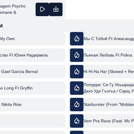
tagem Psycho
ysmane &
и
n My Own
Мы С Тобой Ft Александр
ство Ft Юлия Надервель
Пьяная Любовь Ft Polina
 Gael García Bernal
Hi Hi Ha Ha! (Slowed + Rev
Попурри: Си Гу Укъыридз
o Long Ft Gryffin
Дахэ Удз Гъэгъа / Сэрщ У
Уэрэ Сэрэ / Ая Яй Ft Арт
& Nikita Rise
Starburster (From "Moblan
Vem Pra Rave (Feat. Mc P