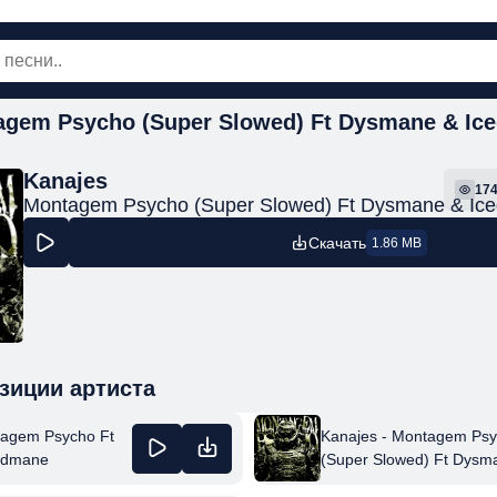
agem Psycho (Super Slowed) Ft Dysmane & Ic
овинки
Популярная
Поп
Рок
Шанс
Kanajes
17
Montagem Psycho (Super Slowed) Ft Dysmane & Ic
Скачать
1.86 MB
зиции артиста
tagem Psycho Ft
Kanajes - Montagem Ps
edmane
(Super Slowed) Ft Dysm
Icedmane