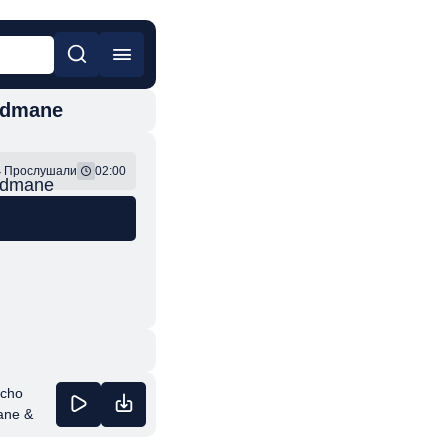
edmane
он
Фонк
4
Прослушали
02:00
edmane
ycho
ane &