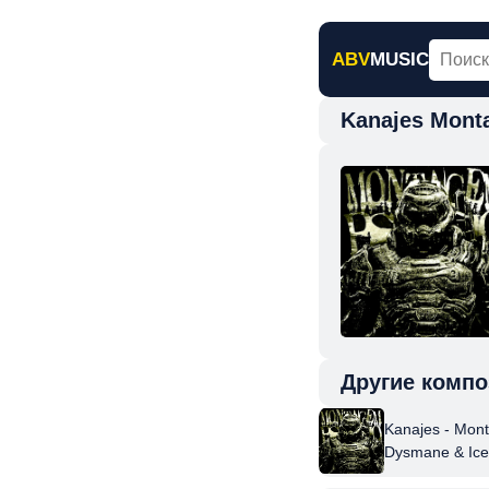
ABV
MUSIC
Kanajes Mont
Главная
Н
Другие компо
Kanajes - Mon
Dysmane & Ic