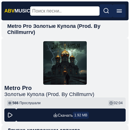
ABV
MUSIC
Metro Pro Золотые Купола (Prod. By
Главная
Chillmurrv)
Новинки
Популярная
Поп
Рок
Шансон
Metro Pro
Фонк
Золотые Купола (Prod. By Chillmurrv)
566
Прослушали
02:04
Скачать
1.92 MB